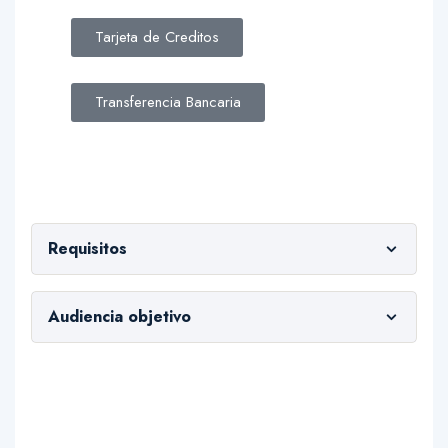
Tarjeta de Creditos
Transferencia Bancaria
Requisitos
Ser mayor de 18 años.
Audiencia objetivo
No tener inhabilidad para trabajar con menores
Curso orientado a personas que desean
de edad
trabajar en el ámbito educativo, educadores y
cuidadores actuales, personas en búsqueda de
Computador o notebook con cámara y
una carrera, trabajadores sociales y de la salud.