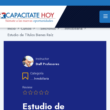
Inicio
Cursos
....Sincronos
....Inmobiliaria
Estudio de Títulos Bienes Raíz
Instructor
Staff Profesores
Categoría
....Inmobiliaria
Review
Estudio de