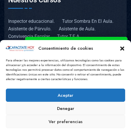
Nuestros Cursos
Inspector educacional.
Tutor Sombra En El Aula.
Asistente de Párvulo.
Asistente de Aula.
Convivencia Escolar
Tutor T.E.A
Cajero Bancario y Comercial.
Consentimiento de cookies
Ast Administrativo Contable.
Adm de Edificios y Condominios.
Para ofrecer las mejores experiencias, utilizamos tecnologías como las cookies para
Consulta con nuestros asesores.
almacenar y/o acceder a la información del dispositivo. El consentimiento de estas
Herencia y Posesión Efectiva.
tecnologías nos permitirá procesar datos como el comportamiento de navegación o las
Corretaje de Propiedades.
identificaciones únicas en este sitio. No consentir o retirar el consentimiento, puede
Inspector Educacional, Asistente de Aula y
afectar negativamente a ciertas características y funciones.
Tasación de Propiedades.
Convivencia Escolar
Ameliher Ruiz
online
Aceptar
Coordinador Cursos de Educación
Denegar
Margarita Garcia
online
Copyright © 2020 Capacitatehoy.cl . All Rights
Ver preferencias
WhastApp
Powered by
Widgetᵂ
Reserved.