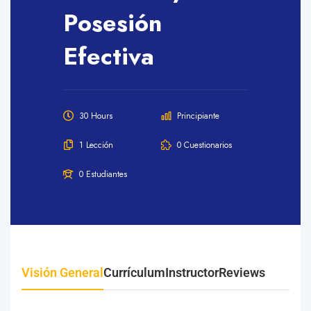
Posesión
Efectiva
30 Hours
Principiante
1 Lección
0 Cuestionarios
0 Estudiantes
Visión General
Currículum
Instructor
Reviews